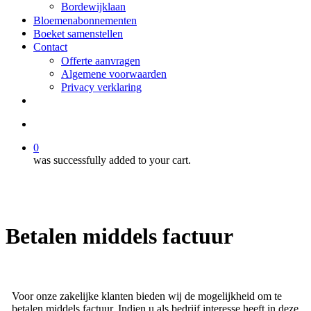
Bordewijklaan
Bloemenabonnementen
Boeket samenstellen
Contact
Offerte aanvragen
Algemene voorwaarden
Privacy verklaring
facebook
instagram
search
0
was successfully added to your cart.
Betalen middels factuur
Voor onze zakelijke klanten bieden wij de mogelijkheid om te
betalen middels factuur. Indien u als bedrijf interesse heeft in deze