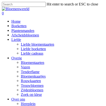
Skip
Hit enter to search or ESC to close
to
Close
main
Search
search
0
content
Menu
Home
Boeketten
Plantenmanden
Afscheidsbloemen
Liefde
Liefde bloementaarten
Liefde boeketten
Liefde cadeaus
Overig
Bloementaarten
Vazen
Tenderflame
Bloemenkaartjes
Rouwkaarten
Trouwbloemen
Zijdenbloemen
Zoek op kleur
Over ons
Hereplein