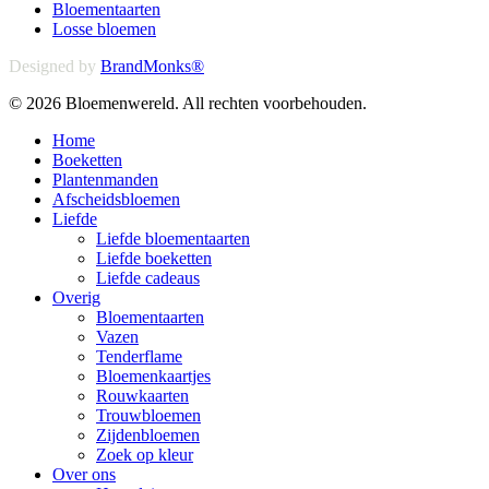
Bloementaarten
Losse bloemen
Designed by
BrandMonks®
© 2026 Bloemenwereld. All rechten voorbehouden.
Close
Home
Menu
Boeketten
Plantenmanden
Afscheidsbloemen
Liefde
Liefde bloementaarten
Liefde boeketten
Liefde cadeaus
Overig
Bloementaarten
Vazen
Tenderflame
Bloemenkaartjes
Rouwkaarten
Trouwbloemen
Zijdenbloemen
Zoek op kleur
Over ons