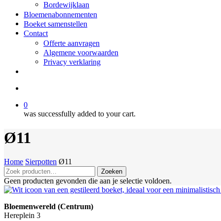
Bordewijklaan
Bloemenabonnementen
Boeket samenstellen
Contact
Offerte aanvragen
Algemene voorwaarden
Privacy verklaring
facebook
instagram
search
0
was successfully added to your cart.
Ø11
Home
Sierpotten
Ø11
Zoeken
Zoeken
naar:
Geen producten gevonden die aan je selectie voldoen.
Bloemenwereld (Centrum)
Hereplein 3