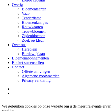
Liefde cadeaus
Overig
Bloementaarten
Vazen
Tenderflame
Bloemenkaartjes
Rouwkaarten
Trouwbloemen
Zijdenbloemen
Zoek op kleur
Over ons
Hereplein
Bordewijklaan
Bloemenabonnementen
Boeket samenstellen
Contact
Offerte aanvragen
Algemene voorwaarden
Privacy verklaring
facebook
instagram
We gebruiken cookies op onze website om u de meest relevante ervar
cookies.