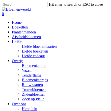
Skip
Hit enter to search or ESC to close
to
Close
main
Search
search
0
content
Menu
Home
Boeketten
Plantenmanden
Afscheidsbloemen
Liefde
Liefde bloementaarten
Liefde boeketten
Liefde cadeaus
Overig
Bloementaarten
Vazen
Tenderflame
Bloemenkaartjes
Rouwkaarten
Trouwbloemen
Zijdenbloemen
Zoek op kleur
Over ons
Hereplein