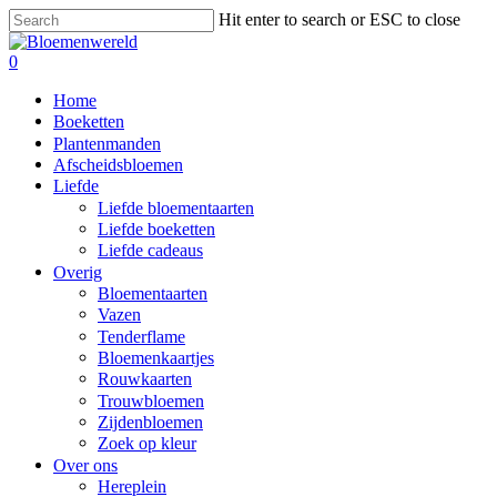
Skip
Hit enter to search or ESC to close
to
Close
main
Search
search
0
content
Menu
Home
Boeketten
Plantenmanden
Afscheidsbloemen
Liefde
Liefde bloementaarten
Liefde boeketten
Liefde cadeaus
Overig
Bloementaarten
Vazen
Tenderflame
Bloemenkaartjes
Rouwkaarten
Trouwbloemen
Zijdenbloemen
Zoek op kleur
Over ons
Hereplein