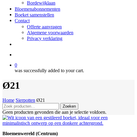
Bordewijklaan
Bloemenabonnementen
Boeket samenstellen
Contact
Offerte aanvragen
Algemene voorwaarden
Privacy verklaring
facebook
instagram
search
0
was successfully added to your cart.
Ø21
Home
Sierpotten
Ø21
Zoeken
Zoeken
naar:
Geen producten gevonden die aan je selectie voldoen.
Bloemenwereld (Centrum)