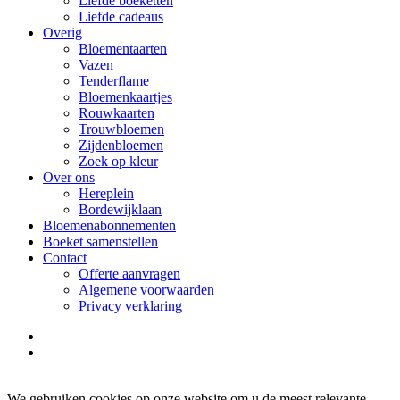
Liefde boeketten
Liefde cadeaus
Overig
Bloementaarten
Vazen
Tenderflame
Bloemenkaartjes
Rouwkaarten
Trouwbloemen
Zijdenbloemen
Zoek op kleur
Over ons
Hereplein
Bordewijklaan
Bloemenabonnementen
Boeket samenstellen
Contact
Offerte aanvragen
Algemene voorwaarden
Privacy verklaring
facebook
instagram
We gebruiken cookies op onze website om u de meest relevante