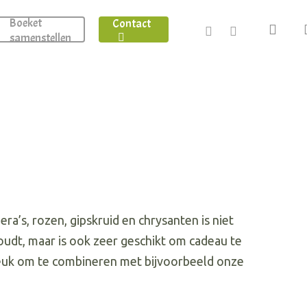
Boeket
Contact
facebook
instagram
sear
samenstellen
ra’s, rozen, gipskruid en chrysanten is niet
oudt, maar is ook zeer geschikt om cadeau te
 leuk om te combineren met bijvoorbeeld onze