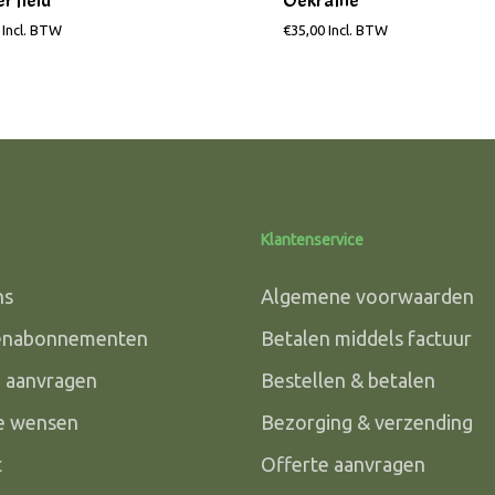
r field
Oekraïne
Incl. BTW
€
35,00
Incl. BTW
Klantenservice
ns
Algemene voorwaarden
enabonnementen
Betalen middels factuur
e aanvragen
Bestellen & betalen
le wensen
Bezorging & verzending
t
Offerte aanvragen