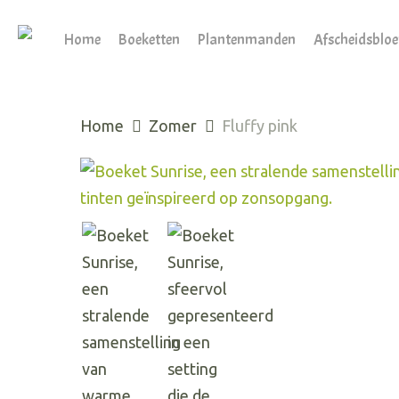
Skip
to
Home
Boeketten
Plantenmanden
Afscheidsblo
main
content
Home
Zomer
Fluffy pink