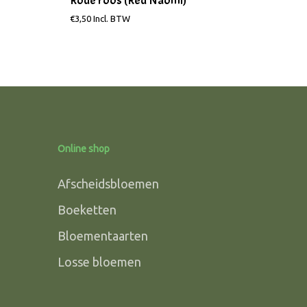
Rode roos (Red Naomi)
€
3,50
Incl. BTW
Online shop
Afscheidsbloemen
Boeketten
Bloementaarten
Losse bloemen