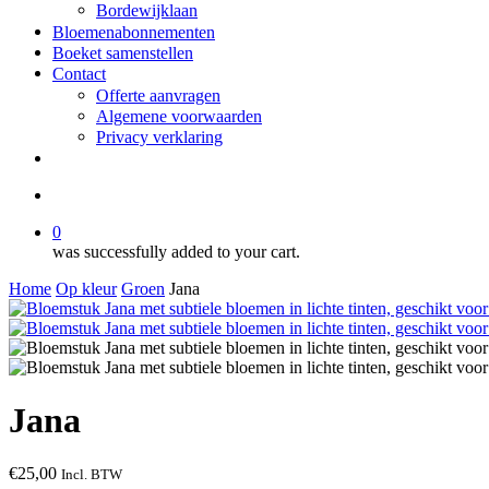
Bordewijklaan
Bloemenabonnementen
Boeket samenstellen
Contact
Offerte aanvragen
Algemene voorwaarden
Privacy verklaring
facebook
instagram
search
0
was successfully added to your cart.
Home
Op kleur
Groen
Jana
Jana
€
25,00
Incl. BTW