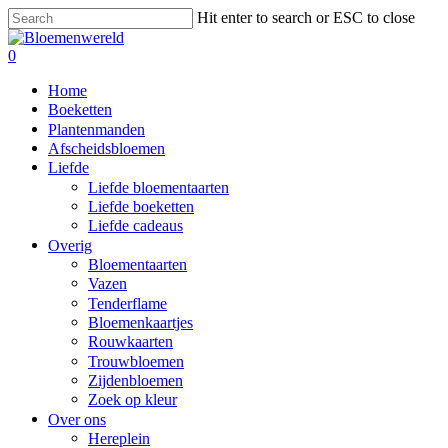
Skip
Hit enter to search or ESC to close
to
Close
main
Search
search
0
content
Menu
Home
Boeketten
Plantenmanden
Afscheidsbloemen
Liefde
Liefde bloementaarten
Liefde boeketten
Liefde cadeaus
Overig
Bloementaarten
Vazen
Tenderflame
Bloemenkaartjes
Rouwkaarten
Trouwbloemen
Zijdenbloemen
Zoek op kleur
Over ons
Hereplein