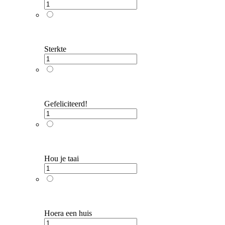
Sterkte
Gefeliciteerd!
Hou je taai
Hoera een huis