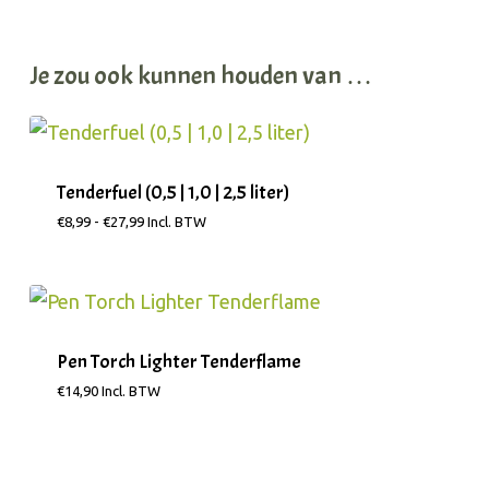
Je zou ook kunnen houden van …
Tenderfuel (0,5 | 1,0 | 2,5 liter)
Prijsklasse:
€
8,99
-
€
27,99
Incl. BTW
€8,99
tot
€27,99
Pen Torch Lighter Tenderflame
€
14,90
Incl. BTW