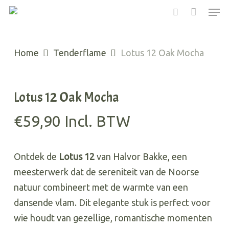
Men
Skip
to
search
main
Home
Tenderflame
Lotus 12 Oak Mocha
content
Lotus 12 Oak Mocha
€
59,90
Incl. BTW
Ontdek de
Lotus 12
van Halvor Bakke, een
meesterwerk dat de sereniteit van de Noorse
natuur combineert met de warmte van een
dansende vlam. Dit elegante stuk is perfect voor
wie houdt van gezellige, romantische momenten