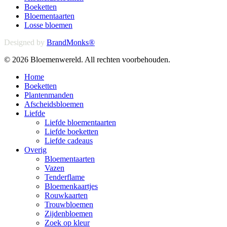
Boeketten
Bloementaarten
Losse bloemen
Designed by
BrandMonks®
© 2026 Bloemenwereld. All rechten voorbehouden.
Close
Home
Menu
Boeketten
Plantenmanden
Afscheidsbloemen
Liefde
Liefde bloementaarten
Liefde boeketten
Liefde cadeaus
Overig
Bloementaarten
Vazen
Tenderflame
Bloemenkaartjes
Rouwkaarten
Trouwbloemen
Zijdenbloemen
Zoek op kleur