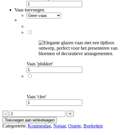
Vaas toevoegen
*
Vaas 'plukker'
Vaas 'cleo'
Maxima
aantal
Toevoegen aan winkelwagen
Categorieën:
Koningsdag
,
Najaar
,
Oranje
,
Boeketten