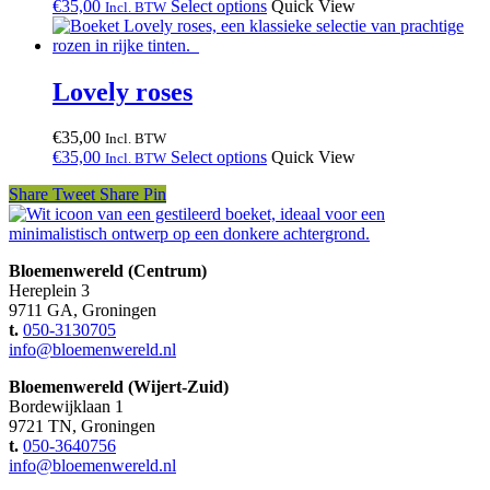
€
35,00
Select options
Quick View
Incl. BTW
Lovely roses
€
35,00
Incl. BTW
€
35,00
Select options
Quick View
Incl. BTW
Share
Tweet
Share
Pin
Bloemenwereld (Centrum)
Hereplein 3
9711 GA, Groningen
t.
050-3130705
info@bloemenwereld.nl
Bloemenwereld (Wijert-Zuid)
Bordewijklaan 1
9721 TN, Groningen
t.
050-3640756
info@bloemenwereld.nl