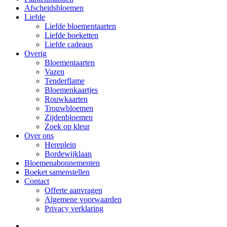
Afscheidsbloemen
Liefde
Liefde bloementaarten
Liefde boeketten
Liefde cadeaus
Overig
Bloementaarten
Vazen
Tenderflame
Bloemenkaartjes
Rouwkaarten
Trouwbloemen
Zijdenbloemen
Zoek op kleur
Over ons
Hereplein
Bordewijklaan
Bloemenabonnementen
Boeket samenstellen
Contact
Offerte aanvragen
Algemene voorwaarden
Privacy verklaring
facebook