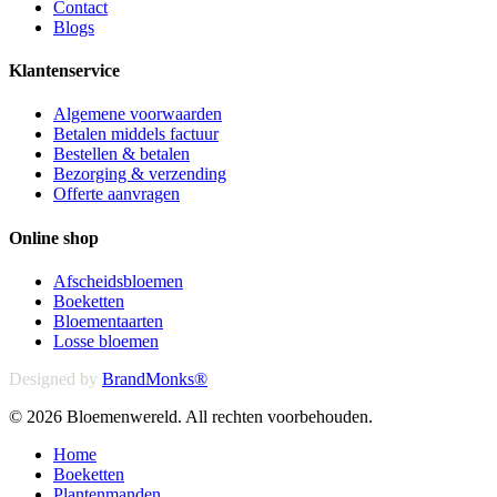
Contact
Blogs
Klantenservice
Algemene voorwaarden
Betalen middels factuur
Bestellen & betalen
Bezorging & verzending
Offerte aanvragen
Online shop
Afscheidsbloemen
Boeketten
Bloementaarten
Losse bloemen
Designed by
BrandMonks®
© 2026 Bloemenwereld. All rechten voorbehouden.
Close
Home
Menu
Boeketten
Plantenmanden