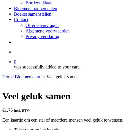
Bordewijklaan
Bloemenabonnementen
Boeket samenstellen
Contact
Offerte aanvragen
Algemene voorwaarden
Privacy verklaring
facebook
instagram
search
0
was successfully added to your cart.
Home
Bloemenkaartjes
Veel geluk samen
Veel geluk samen
€
1,75
Incl. BTW
Een kaartje om een stel of meerdere mensen veel geluk te wensen.
Tekst voor op het kaartje