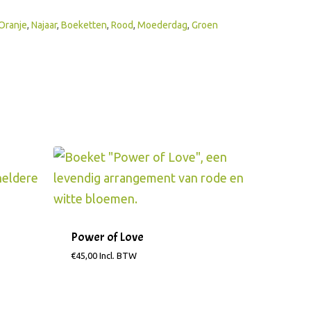
Oranje
,
Najaar
,
Boeketten
,
Rood
,
Moederdag
,
Groen
Power of Love
€
45,00
Incl. BTW