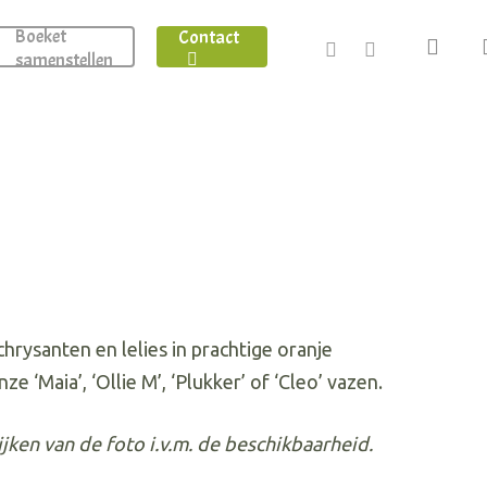
Boeket
Contact
facebook
instagram
sear
samenstellen
hrysanten en lelies in prachtige oranje
 ‘Maia’, ‘Ollie M’, ‘Plukker’ of ‘Cleo’ vazen.
ken van de foto i.v.m. de beschikbaarheid.