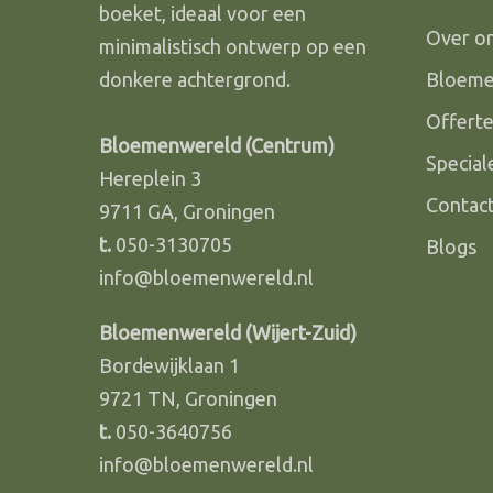
Over o
Bloem
Offert
Bloemenwereld (Centrum)
Specia
Hereplein 3
Contac
9711 GA, Groningen
t.
050-3130705
Blogs
info@bloemenwereld.nl
Bloemenwereld (Wijert-Zuid)
Bordewijklaan 1
9721 TN, Groningen
t.
050-3640756
info@bloemenwereld.nl