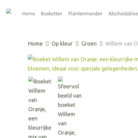
Skip
to
Home
Boeketten
Plantenmanden
Afscheidsblo
main
content
Home
Op kleur
Groen
Willem van O