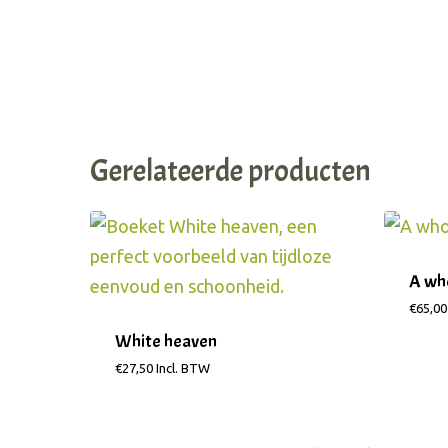
Gerelateerde producten
A who
€
65,00
White heaven
€
27,50
Incl. BTW