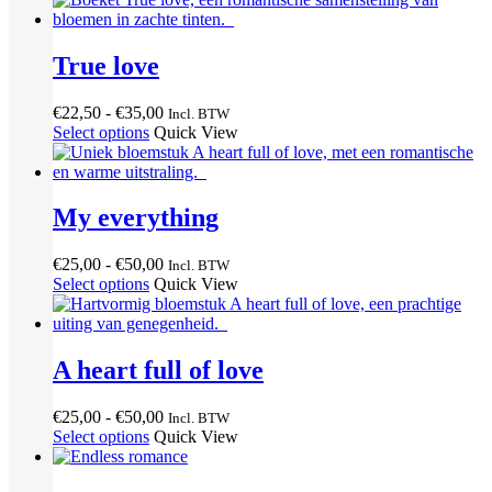
€35,00
True love
Prijsklasse:
€
22,50
-
€
35,00
Incl. BTW
€22,50
Select options
Quick View
tot
€35,00
My everything
Prijsklasse:
€
25,00
-
€
50,00
Incl. BTW
€25,00
Select options
Quick View
tot
€50,00
A heart full of love
Prijsklasse:
€
25,00
-
€
50,00
Incl. BTW
€25,00
Select options
Quick View
tot
€50,00