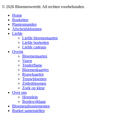
© 2026 Bloemenwereld. All rechten voorbehouden.
Close
Home
Menu
Boeketten
Plantenmanden
Afscheidsbloemen
Liefde
Liefde bloementaarten
Liefde boeketten
Liefde cadeaus
Overig
Bloementaarten
Vazen
Tenderflame
Bloemenkaartjes
Rouwkaarten
Trouwbloemen
Zijdenbloemen
Zoek op kleur
Over ons
Hereplein
Bordewijklaan
Bloemenabonnementen
Boeket samenstellen