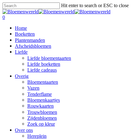
Skip
Hit enter to search or ESC to close
to
Close
main
Search
search
0
content
Menu
Home
Boeketten
Plantenmanden
Afscheidsbloemen
Liefde
Liefde bloementaarten
Liefde boeketten
Liefde cadeaus
Overig
Bloementaarten
Vazen
Tenderflame
Bloemenkaartjes
Rouwkaarten
Trouwbloemen
Zijdenbloemen
Zoek op kleur
Over ons
Hereplein