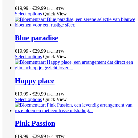
Prijsklasse:
€
19,99
-
€
29,99
Incl. BTW
€19,99
Select options
Quick View
tot
€29,99
Blue paradise
Prijsklasse:
€
19,99
-
€
29,99
Incl. BTW
€19,99
Select options
Quick View
tot
€29,99
Happy place
Prijsklasse:
€
19,99
-
€
29,99
Incl. BTW
€19,99
Select options
Quick View
tot
€29,99
Pink Passion
Prijsklasse:
€
19,99
-
€
29,99
Incl. BTW