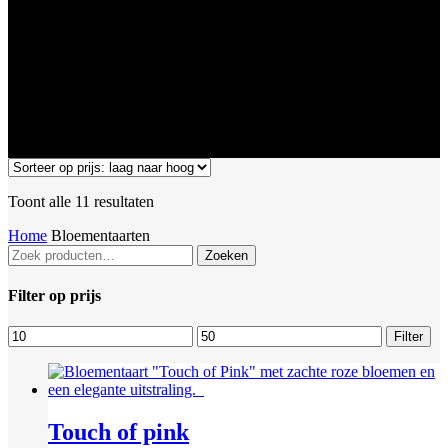
Gesorteerd
Toont alle 11 resultaten
op
Home
Bloementaarten
prijs:
Zoeken
laag
Zoeken
naar:
naar
hoog
Filter op prijs
Min.
Max.
Filter
prijs
prijs
Touch of pink