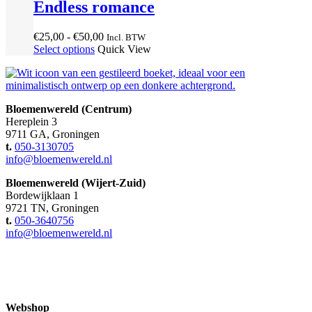
Endless romance
Prijsklasse:
€
25,00
-
€
50,00
Incl. BTW
€25,00
Select options
Quick View
tot
€50,00
Bloemenwereld (Centrum)
Hereplein 3
9711 GA, Groningen
t.
050-3130705
info@bloemenwereld.nl
Bloemenwereld (Wijert-Zuid)
Bordewijklaan 1
9721 TN, Groningen
t.
050-3640756
info@bloemenwereld.nl
Webshop