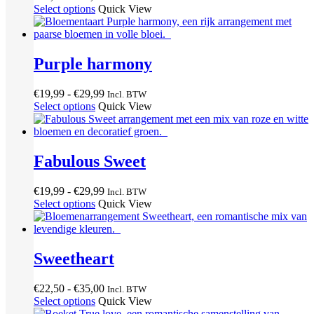
€19,99
Select options
Quick View
tot
€29,99
Purple harmony
Prijsklasse:
€
19,99
-
€
29,99
Incl. BTW
€19,99
Select options
Quick View
tot
€29,99
Fabulous Sweet
Prijsklasse:
€
19,99
-
€
29,99
Incl. BTW
€19,99
Select options
Quick View
tot
€29,99
Sweetheart
Prijsklasse:
€
22,50
-
€
35,00
Incl. BTW
€22,50
Select options
Quick View
tot