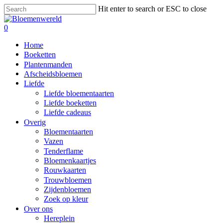
Skip
Hit enter to search or ESC to close
to
Close
main
Search
search
0
content
Menu
Home
Boeketten
Plantenmanden
Afscheidsbloemen
Liefde
Liefde bloementaarten
Liefde boeketten
Liefde cadeaus
Overig
Bloementaarten
Vazen
Tenderflame
Bloemenkaartjes
Rouwkaarten
Trouwbloemen
Zijdenbloemen
Zoek op kleur
Over ons
Hereplein