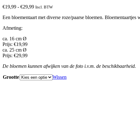
Prijsklasse:
€
19,99
-
€
29,99
Incl. BTW
€19,99
Een bloementaart met diverse roze/paarse bloemen. Bloementaartjes 
tot
€29,99
Afmeting:
ca. 16 cm Ø
Prijs: €19,99
ca. 25 cm Ø
Prijs: €29,99
De bloemen kunnen afwijken van de foto i.v.m. de beschikbaarheid.
Grootte
Wissen