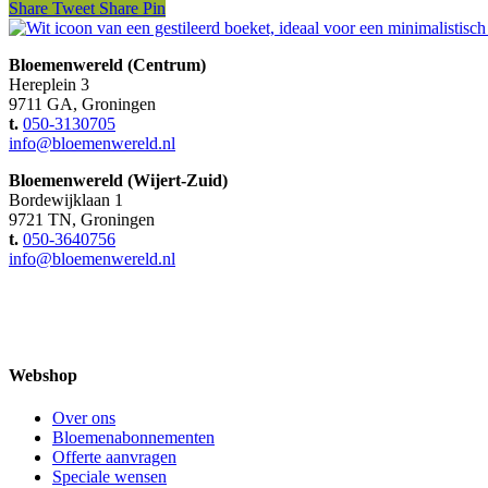
Share
Tweet
Share
Pin
€50,00
Bloemenwereld (Centrum)
Hereplein 3
9711 GA, Groningen
t.
050-3130705
info@bloemenwereld.nl
Bloemenwereld (Wijert-Zuid)
Bordewijklaan 1
9721 TN, Groningen
t.
050-3640756
info@bloemenwereld.nl
Webshop
Over ons
Bloemenabonnementen
Offerte aanvragen
Speciale wensen