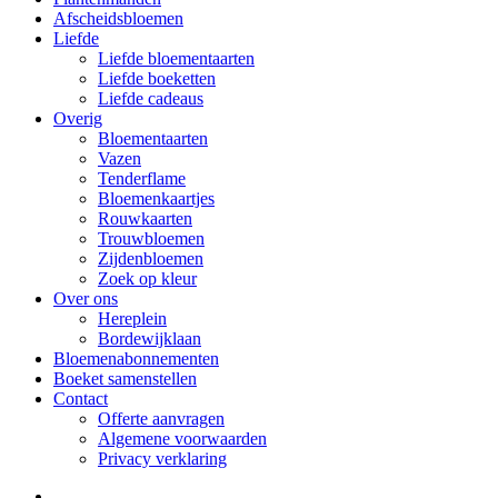
Afscheidsbloemen
Liefde
Liefde bloementaarten
Liefde boeketten
Liefde cadeaus
Overig
Bloementaarten
Vazen
Tenderflame
Bloemenkaartjes
Rouwkaarten
Trouwbloemen
Zijdenbloemen
Zoek op kleur
Over ons
Hereplein
Bordewijklaan
Bloemenabonnementen
Boeket samenstellen
Contact
Offerte aanvragen
Algemene voorwaarden
Privacy verklaring
facebook