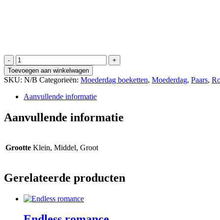
Pink
Passion
Toevoegen aan winkelwagen
aantal
SKU:
N/B
Categorieën:
Moederdag boeketten
,
Moederdag
,
Paars
,
Ro
Aanvullende informatie
Aanvullende informatie
Grootte
Klein, Middel, Groot
Gerelateerde producten
Endless romance