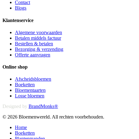
Contact
Blogs
Klantenservice
Algemene voorwaarden
Betalen middels factuur
Bestellen & betalen
Bezorging & verzending
Offerte aanvragen
Online shop
Afscheidsbloemen
Boeketten
Bloementaarten
Losse bloemen
Designed by
BrandMonks®
© 2026 Bloemenwereld. All rechten voorbehouden.
Close
Home
Menu
Boeketten
Plantenmanden