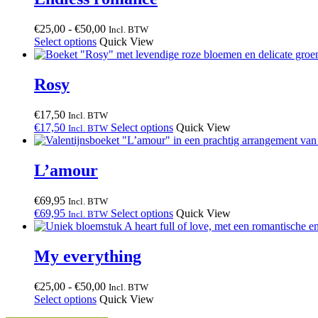
Prijsklasse:
€
25,00
-
€
50,00
Incl. BTW
€25,00
Select options
Quick View
tot
€50,00
Rosy
€
17,50
Incl. BTW
€
17,50
Select options
Quick View
Incl. BTW
L’amour
€
69,95
Incl. BTW
€
69,95
Select options
Quick View
Incl. BTW
My everything
Prijsklasse:
€
25,00
-
€
50,00
Incl. BTW
€25,00
Select options
Quick View
tot