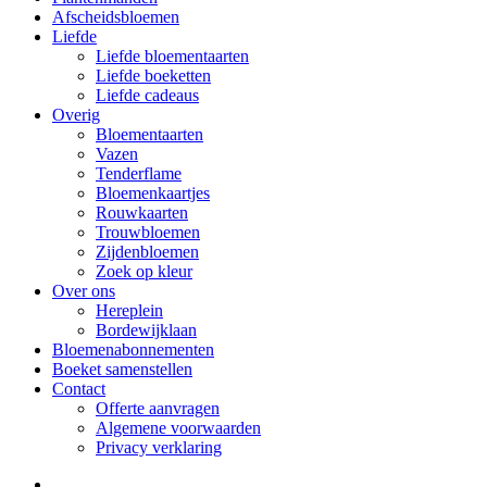
Afscheidsbloemen
Liefde
Liefde bloementaarten
Liefde boeketten
Liefde cadeaus
Overig
Bloementaarten
Vazen
Tenderflame
Bloemenkaartjes
Rouwkaarten
Trouwbloemen
Zijdenbloemen
Zoek op kleur
Over ons
Hereplein
Bordewijklaan
Bloemenabonnementen
Boeket samenstellen
Contact
Offerte aanvragen
Algemene voorwaarden
Privacy verklaring
facebook