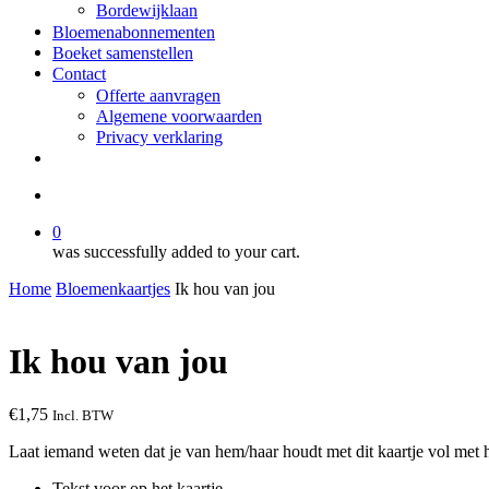
Bordewijklaan
Bloemenabonnementen
Boeket samenstellen
Contact
Offerte aanvragen
Algemene voorwaarden
Privacy verklaring
facebook
instagram
search
0
was successfully added to your cart.
Home
Bloemenkaartjes
Ik hou van jou
Ik hou van jou
€
1,75
Incl. BTW
Laat iemand weten dat je van hem/haar houdt met dit kaartje vol met h
Tekst voor op het kaartje