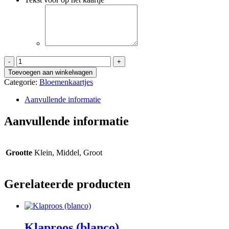
Ik
hou
Toevoegen aan winkelwagen
van
Categorie:
Bloemenkaartjes
jou
aantal
Aanvullende informatie
Aanvullende informatie
Grootte
Klein, Middel, Groot
Gerelateerde producten
Klaproos (blanco)