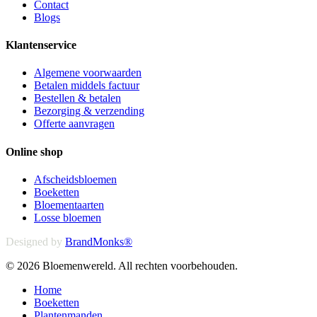
Contact
Blogs
Klantenservice
Algemene voorwaarden
Betalen middels factuur
Bestellen & betalen
Bezorging & verzending
Offerte aanvragen
Online shop
Afscheidsbloemen
Boeketten
Bloementaarten
Losse bloemen
Designed by
BrandMonks®
© 2026 Bloemenwereld. All rechten voorbehouden.
Close
Home
Menu
Boeketten
Plantenmanden