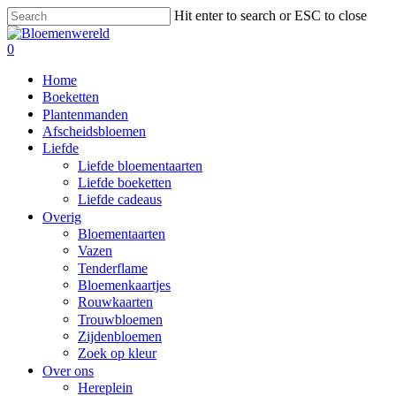
Skip
Hit enter to search or ESC to close
to
Close
main
Search
search
0
content
Menu
Home
Boeketten
Plantenmanden
Afscheidsbloemen
Liefde
Liefde bloementaarten
Liefde boeketten
Liefde cadeaus
Overig
Bloementaarten
Vazen
Tenderflame
Bloemenkaartjes
Rouwkaarten
Trouwbloemen
Zijdenbloemen
Zoek op kleur
Over ons
Hereplein