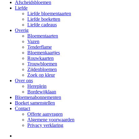
Afscheidsbloemen
Liefde
Liefde bloementaarten
Liefde boeketten
Liefde cadeaus
Overig
Bloementaarten
Vazen
Tenderflame
Bloemenkaartjes
Rouwkaarten
Trouwbloemen
Zijdenbloemen
Zoek op kleur
Over ons
Hereplein
Bordewijklaan
Bloemenabonnementen
Boeket samenstellen
Contact
Offerte aanvragen
Algemene voorwaarden
Privacy verklaring
facebook