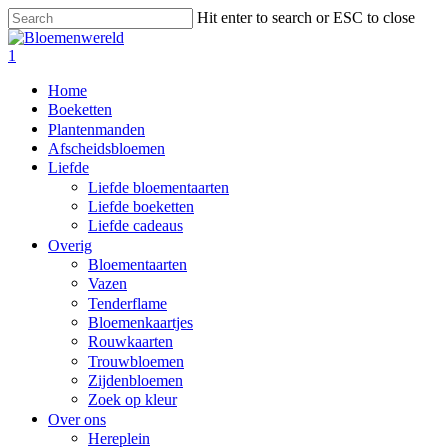
Skip
Hit enter to search or ESC to close
to
Close
main
Search
search
1
content
Menu
Home
Boeketten
Plantenmanden
Afscheidsbloemen
Liefde
Liefde bloementaarten
Liefde boeketten
Liefde cadeaus
Overig
Bloementaarten
Vazen
Tenderflame
Bloemenkaartjes
Rouwkaarten
Trouwbloemen
Zijdenbloemen
Zoek op kleur
Over ons
Hereplein