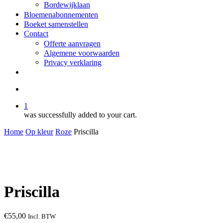
Bordewijklaan
Bloemenabonnementen
Boeket samenstellen
Contact
Offerte aanvragen
Algemene voorwaarden
Privacy verklaring
facebook
instagram
search
1
was successfully added to your cart.
Home
Op kleur
Roze
Priscilla
Priscilla
€
55,00
Incl. BTW